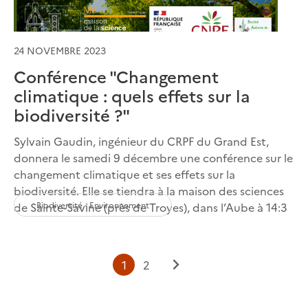
24 NOVEMBRE 2023
Conférence "Changement
climatique : quels effets sur la
biodiversité ?"
Sylvain Gaudin, ingénieur du CRPF du Grand Est,
donnera le samedi 9 décembre une conférence sur le
changement climatique et ses effets sur la
biodiversité. Elle se tiendra à la maison des sciences
Biodiversité - Environnement
de Sainte-Savine (près de Troyes), dans l’Aube à 14:3
Page
Page
1
2
Page
courante
suivante