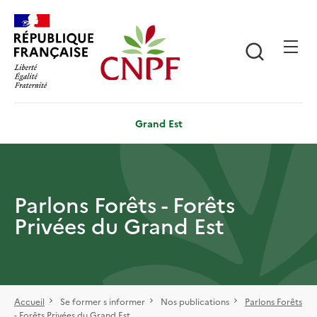
Aller
Panneau de gestion des cookies
au
contenu
Recherch
principal
Grand Est
Parlons Forêts - Forêts
Privées du Grand Est
Accueil
Se former s informer
Nos publications
Parlons Forêts
- Forêts Privées du Grand Est