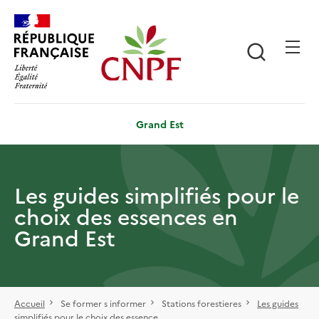
Aller
Panneau de gestion des cookies
au
contenu
Recherch
principal
Grand Est
Les guides simplifiés pour le
choix des essences en
Grand Est
Accueil
Se former s informer
Stations forestieres
Les guides
simplifiés pour le choix des essence...