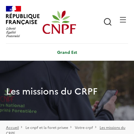
Aller
Panneau de gestion des cookies
au
contenu
Recherch
principal
Grand Est
Les missions du CRPF
Accueil
Le cnpf et la foret privee
Votre crpf
Les missions du
CRPF