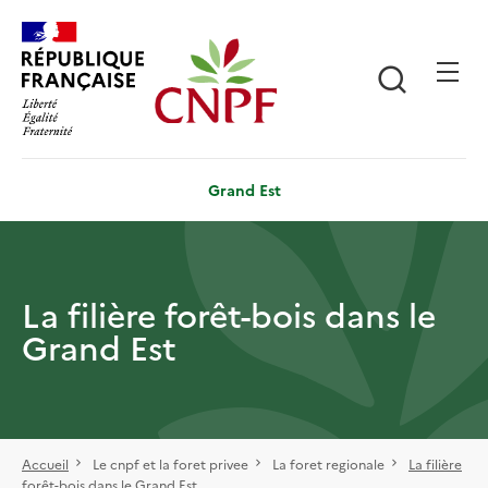
Aller
Panneau de gestion des cookies
au
contenu
Recherch
principal
Grand Est
La filière forêt-bois dans le
Grand Est
Accueil
Le cnpf et la foret privee
La foret regionale
La filière
forêt-bois dans le Grand Est