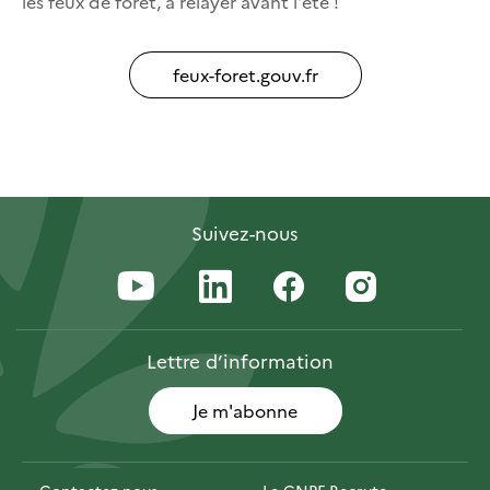
les feux de forêt, à relayer avant l'été !
feux-foret.gouv.fr
Suivez-nous
Lettre
d’information
Je m'abonne