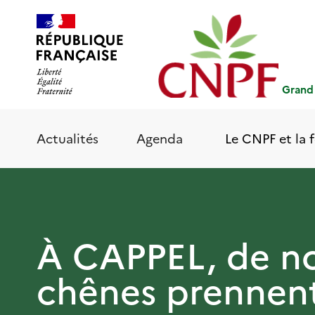
Aller
Panneau de gestion des cookies
au
contenu
principal
Grand
Le CNPF et la f
Actualités
Agenda
À CAPPEL, de n
chênes prennent