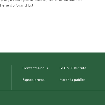
chêne du Grand Est.
Contactez-nous
Le CNPF Recrute
Espace presse
Marchés publics
PhotoFor
Briefly in English