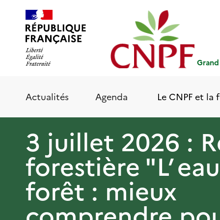
Aller
Panneau de gestion des cookies
au
contenu
principal
Grand
Le CNPF et la f
Actualités
Agenda
3 juillet 2026 : 
forestière "L’ ea
forêt : mieux
comprendre pou