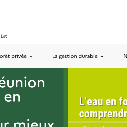
 Est
orêt privée
La gestion durable
N
Réunion
u en
r mieux