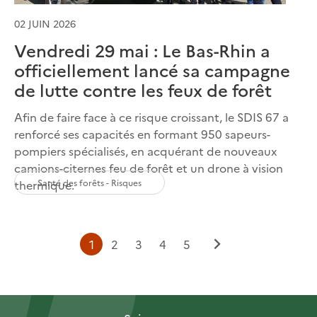
02 JUIN 2026
Vendredi 29 mai : Le Bas-Rhin a
officiellement lancé sa campagne
de lutte contre les feux de forêt
Afin de faire face à ce risque croissant, le SDIS 67 a
renforcé ses capacités en formant 950 sapeurs-
pompiers spécialisés, en acquérant de nouveaux
camions-citernes feu de forêt et un drone à vision
Santé des forêts - Risques
thermique.
Page
Page
Page
Page
Page
1
2
3
4
5
Page
courante
suivante