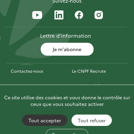
Suivez-nous
Lettre
d’information
Je m'abonne
Contactez-nous
Le CNPF Recrute
Espace presse
Marchés publics
Ce site utilise des cookies et vous donne le contrôle sur
PhotoFor
Briefly in English
ceux que vous souhaitez activer
Tout accepter
Tout refuser
Accessibilité : non conforme
Fils RSS
Mentions Légales
Plan du site